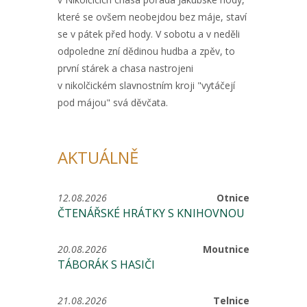
které se ovšem neobejdou bez máje, staví
se v pátek před hody. V sobotu a v neděli
odpoledne zní dědinou hudba a zpěv, to
první stárek a chasa nastrojeni
v nikolčickém slavnostním kroji "vytáčejí
pod májou" svá děvčata.
AKTUÁLNĚ
12.08.2026
Otnice
ČTENÁŘSKÉ HRÁTKY S KNIHOVNOU
20.08.2026
Moutnice
TÁBORÁK S HASIČI
21.08.2026
Telnice