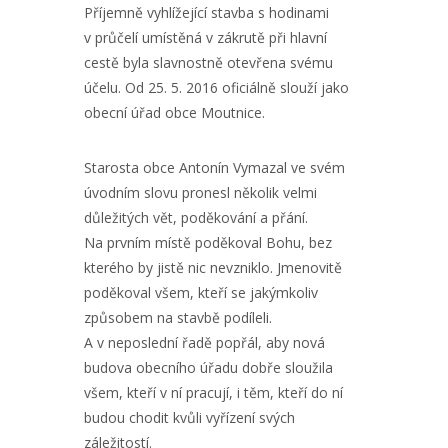
Příjemně vyhlížející stavba s hodinami
v průčelí umístěná v zákrutě při hlavní
cestě byla slavnostně otevřena svému
účelu. Od 25. 5. 2016 oficiálně slouží jako
obecní úřad obce Moutnice.
Starosta obce Antonín Vymazal ve svém
úvodním slovu pronesl několik velmi
důležitých vět, poděkování a přání.
Na prvním místě poděkoval Bohu, bez
kterého by jistě nic nevzniklo. Jmenovitě
poděkoval všem, kteří se jakýmkoliv
způsobem na stavbě podíleli.
A v neposlední řadě popřál, aby nová
budova obecního úřadu dobře sloužila
všem, kteří v ní pracují, i těm, kteří do ní
budou chodit kvůli vyřízení svých
záležitostí.