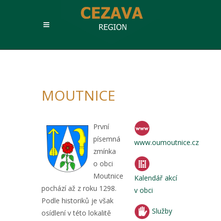
MOUTNICE
První
písemná
www.oumoutnice.cz
zmínka
o obci
Moutnice
Kalendář akcí
pochází až z roku 1298.
v obci
Podle historiků je však
Služby
osídlení v této lokalitě