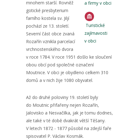
mnohem starší. Rovněž
a firmy v obci
gotické presbyterium
farního kostela sv. Jiljí
Turistické
pochází ze 13. století.
zajímavosti
Severní část obce zvaná
v obci
Rozařín vznikla parcelací
vrchnostenského dvora
v roce 1784. V roce 1951 došlo ke sloučení
obou obcí pod společné označení
Moutnice. V obci je obydleno celkem 310
domů a v nich žije 1080 obyvatel.
Až do druhé poloviny 19. století byly
do Moutnic přifařeny nejen Rozařín,
Jalovisko a Nesvačilka, jak je tomu dodnes,
ale také v té době dvakrát větší Těšany.
V letech 1872 - 1877 působil na zdejší faře
spisovatel P. Václav Kosmák.