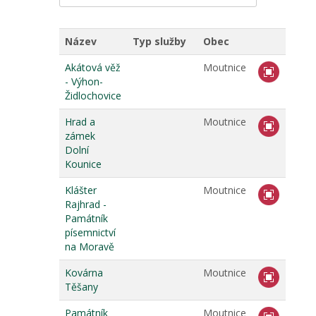
Název
Typ služby
Obec
Akátová věž
Moutnice
- Výhon-
Židlochovice
Hrad a
Moutnice
zámek
Dolní
Kounice
Klášter
Moutnice
Rajhrad -
Památník
písemnictví
na Moravě
Kovárna
Moutnice
Těšany
Památník
Moutnice