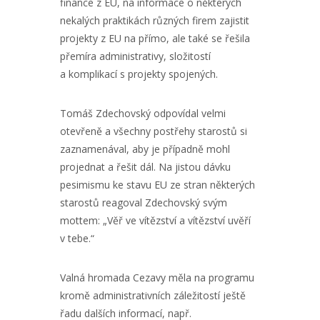
finance z EU, na informace o některých
nekalých praktikách různých firem zajistit
projekty z EU na přímo, ale také se řešila
přemíra administrativy, složitostí
a komplikací s projekty spojených.
Tomáš Zdechovský odpovídal velmi
otevřeně a všechny postřehy starostů si
zaznamenával, aby je případně mohl
projednat a řešit dál. Na jistou dávku
pesimismu ke stavu EU ze stran některých
starostů reagoval Zdechovský svým
mottem: „Věř ve vítězství a vítězství uvěří
v tebe.“
Valná hromada Cezavy měla na programu
kromě administrativních záležitostí ještě
řadu dalších informací, např.