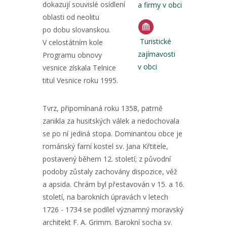
dokazují souvislé osídlení
a firmy v obci
oblasti od neolitu
po dobu slovanskou.
Turistické
V celostátním kole
zajímavosti
Programu obnovy
v obci
vesnice získala Telnice
titul Vesnice roku 1995.
Tvrz, připomínaná roku 1358, patrně
zanikla za husitských válek a nedochovala
se po ní jediná stopa. Dominantou obce je
románský farní kostel sv. Jana Křtitele,
postavený během 12. století; z původní
podoby zůstaly zachovány dispozice, věž
a apsida. Chrám byl přestavován v 15. a 16.
století, na barokních úpravách v letech
1726 - 1734 se podílel významný moravský
architekt F. A. Grimm. Barokní socha sv.