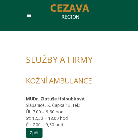
SLUŽBY A FIRMY
KOŽNÍ AMBULANCE
MUDr. Zlatuše Holoubková,
Šlapanice, K. Čapka 13, tel.:
Út: 7.00 – 9,30 hod
St: 12,30 – 18.00 hod
Čt: 7.00 – 9,30 hod
Zpět