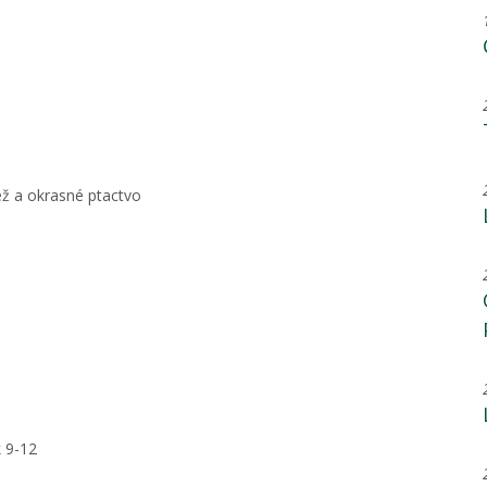
bež a okrasné ptactvo
k 9-12