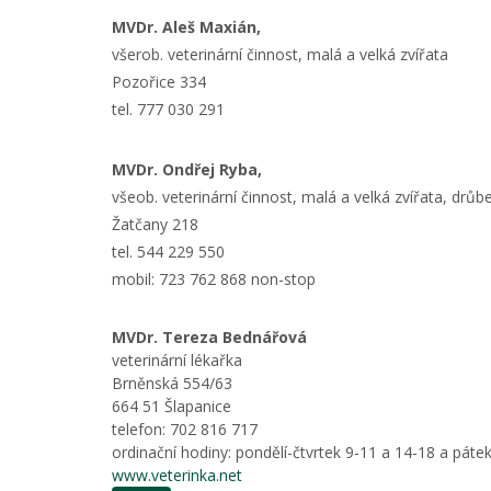
MVDr. Aleš Maxián,
všerob. veterinární činnost, malá a velká zvířata
Pozořice 334
tel. 777 030 291
MVDr. Ondřej Ryba,
všeob. veterinární činnost, malá a velká zvířata, drů
Žatčany 218
tel. 544 229 550
mobil: 723 762 868 non-stop
MVDr. Tereza Bednářová
veterinární lékařka
Brněnská 554/63
664 51 Šlapanice
telefon: 702 816 717
ordinační hodiny: pondělí-čtvrtek 9-11 a 14-18 a páte
www.veterinka.net