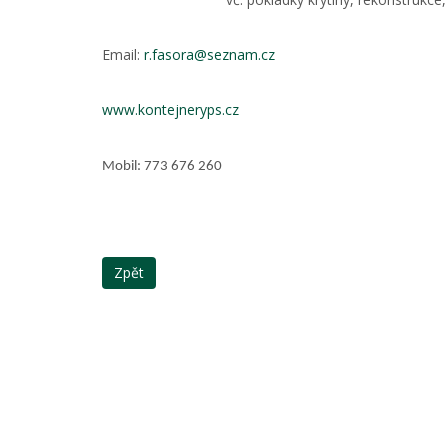
Email:
r.fasora@seznam.cz
www.kontejneryps.cz
Mobil: 773 676 260
Zpět