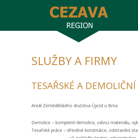
SLUŽBY A FIRMY
TESAŘSKÉ A DEMOLIČNÍ
Areál Zemědělského družstva Újezd u Brna
Demolice – kompletní demolice, odvoz materiálu, vykl
Tesařské
práce
– dřevěné konstrukce, odstranění sta
vč. pokládky krytiny, rekonstrukce,