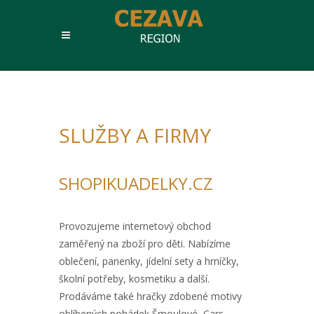
SLUŽBY A FIRMY
SHOPIKUADELKY.CZ
Provozujeme internetový obchod
zaměřený na zboží pro děti. Nabízíme
oblečení, panenky, jídelní sety a hrníčky,
školní potřeby, kosmetiku a další.
Prodáváme také hračky zdobené motivy
oblíbených pohádek Šmoulové, Cars