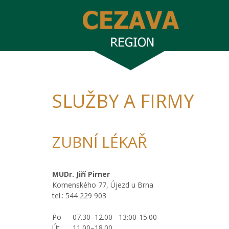
SLUŽBY A FIRMY
ZUBNÍ LÉKAŘ
MUDr. Jiří Pirner
Komenského 77, Újezd u Brna
tel.: 544 229 903
Po
07.30–12.00 13:00-15:00
Út
11.00–18.00