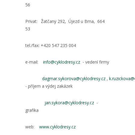
56
Privat: Žatčany 292, Újezd u Brna, 664
53
tel./fax: +420 547 235 004
e-mail:
info@cyklodresy.cz
- vedení firmy
dagmar.sykorova@cyklodresy.cz
,
k.ruzickova@
- příjem a výdej zakázek
jan.sykora@cyklodresy.cz
-
grafika
web:
www.cyklodresy.cz