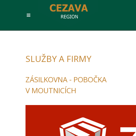
SLUŽBY A FIRMY
ZÁSILKOVNA - POBOČKA
V MOUTNICÍCH