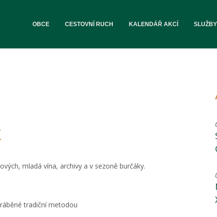
OBCE
CESTOVNÍ RUCH
KALENDÁŘ AKCÍ
SLUŽBY
K
ových, mladá vína, archivy a v sezoně burčáky.
vyráběné tradiční metodou