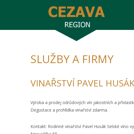
SLUŽBY A FIRMY
VINAŘSTVÍ PAVEL HUSÁ
Výroba a prodej odrůdových vín jakostních a přívlastk
Degustace a prohlídka vinařství zdarma.
Kontakt: Rodinné vinařství Pavel Husák Selské víno 
Nesvačilka 69