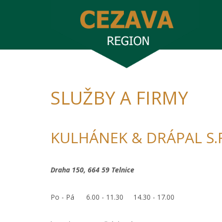
SLUŽBY A FIRMY
KULHÁNEK & DRÁPAL S.
Draha 150, 664 59 Telnice
Po - Pá 6.00 - 11.30 14.30