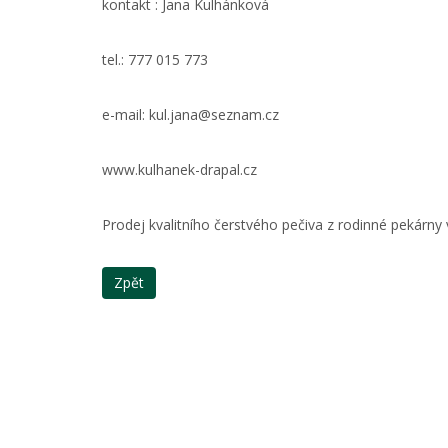
kontakt : Jana Kulhánková
tel.: 777 015 773
e-mail: kul.jana@seznam.cz
www.kulhanek-drapal.cz
Prodej kvalitního čerstvého pečiva z rodinné pekárny 
Zpět