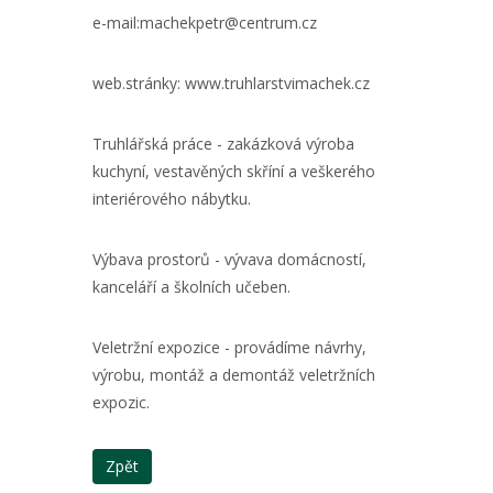
e-mail:machekpetr@centrum.cz
web.stránky: www.truhlarstvimachek.cz
Truhlářská práce - zakázková výroba
kuchyní, vestavěných skříní a veškerého
interiérového nábytku.
Výbava prostorů - vývava domácností,
kanceláří a školních učeben.
Veletržní expozice - provádíme návrhy,
výrobu, montáž a demontáž veletržních
expozic.
Zpět