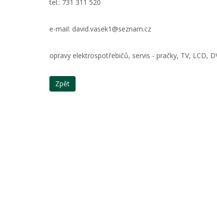
tel.: 731 311 520
e-mail: david.vasek1@seznam.cz
opravy elektrospotřebičů, servis - pračky, TV, LCD, DV
Zpět