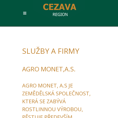
SLUŽBY A FIRMY
AGRO MONET,A.S.
AGRO MONET, A.S JE
ZEMĚDĚLSKÁ SPOLEČNOST,
KTERÁ SE ZABÝVÁ
ROSTLINNOU VÝROBOU,
PĚSTUJE PŘEDEVŠÍM