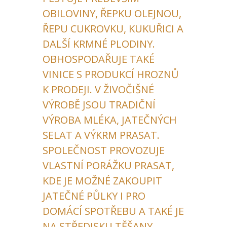
OBILOVINY, ŘEPKU OLEJNOU,
ŘEPU CUKROVKU, KUKUŘICI A
DALŠÍ KRMNÉ PLODINY.
OBHOSPODAŘUJE TAKÉ
VINICE S PRODUKCÍ HROZNŮ
K PRODEJI. V ŽIVOČIŠNÉ
VÝROBĚ JSOU TRADIČNÍ
VÝROBA MLÉKA, JATEČNÝCH
SELAT A VÝKRM PRASAT.
SPOLEČNOST PROVOZUJE
VLASTNÍ PORÁŽKU PRASAT,
KDE JE MOŽNÉ ZAKOUPIT
JATEČNÉ PŮLKY I PRO
DOMÁCÍ SPOTŘEBU A TAKÉ JE
NA STŘEDISKU TĚŠANY