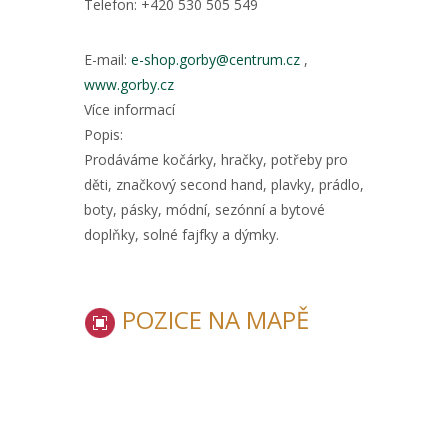
Telefon:
+420 530 505 549
E-mail:
e-shop.gorby@centrum.cz
,
www.gorby.cz
Více informací
Popis:
Prodáváme kočárky, hračky, potřeby pro
děti, značkový second hand, plavky, prádlo,
boty, pásky, módní, sezónní a bytové
doplňky, solné fajfky a dýmky.
POZICE NA MAPĚ