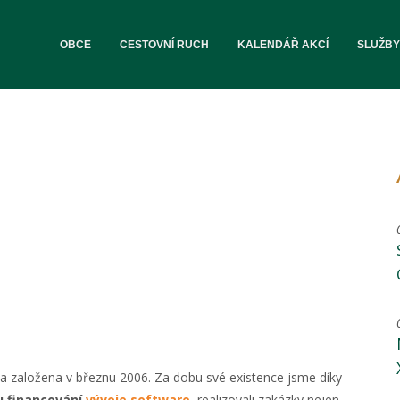
OBCE
CESTOVNÍ RUCH
KALENDÁŘ AKCÍ
SLUŽBY
a založena v březnu 2006. Za dobu své existence jsme díky
 financování
vývoje software
, realizovali zakázky nejen