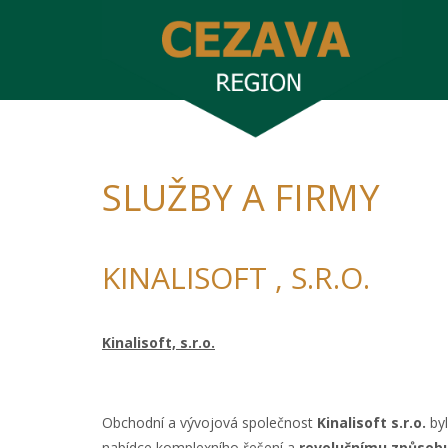
SLUŽBY A FIRMY
KINALISOFT , S.R.O.
Kinalisoft, s.r.o.
Obchodní a vývojová společnost
Kinalisoft s.r.o.
byl
nabídce komplexního řešení a
revolučnímu způsobu