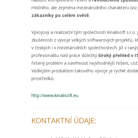
místního, ale zejména mezinárodního charakteru (viz
zákazníky po celém světě
.
Vývojový a realizační tým společnosti Kinalisoft s.r.o. 
zkušenosti z vývoje velkých softwarových projektů, kte
v českých i v mezinárodních společnostech. Již v raný
profesionalitu naší práce důležitý
široký přehled v I
řešený problém a navrhnout nejvhodnější řešení, co
Vedlejším produktem takového vývoje je rychlé dodán
prostředků.
http://www.kinalisoft.eu
KONTAKTNÍ ÚDAJE: