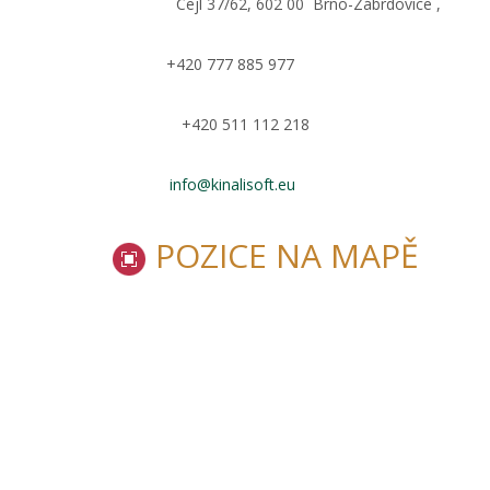
Cejl 37/62, 602 00 Brno-Zábrdovice ,
Adresa:
+420 777 885 977
Mobil:
+420 511 112 218
Telefon:
info@kinalisoft.eu
E-mail:
POZICE NA MAPĚ