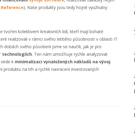
.
Reference
). Naše produkty jsou tedy hojně využívány
je tvořen kolektivem kreativních lidí, kteří mají bohaté
ré realizovali v rámci svého letitého působnosti v oblasti IT
ch dobách svého působení jsme se naučili, jak je pro
T technologiích
. Ten nám umožňuje rychle analyzovat
ž vede k
minimalizaci vynaložených nákladů na vývoj
.
í produktu na trh a rychlé navracení investovaných