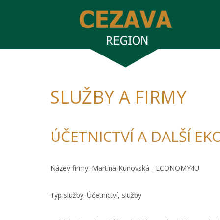
SLUŽBY A FIRMY
ÚČETNICTVÍ A DALŠÍ E
Název firmy: Martina Kunovská - ECONOMY4U
Typ služby: Účetnictví, služby