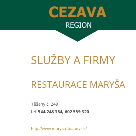
SLUŽBY A FIRMY
RESTAURACE MARYŠA
Těšany č. 248
tel:
544 248 384, 602 559 320
http://www.marysa-tesany.cz/