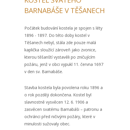
BARNABÁŠE V TĚŠANECH
Počátek budování kostela je spojen s léty
1896 - 1897. Do této doby kostel v
Těšanech nebyl, stála zde pouze malá
kaplička sloužící zároveň jako zvonice,
kterou těšanští vystavěli po zničujícím
požáru, jenž v obci vypukl 11. června 1697
v den sv. Barnabáše.
Stavba kostela byla povolena roku 1896 a
o rok později dokončena. Kostel byl
slavnostně vysvěcen 12. 6. 1906 a
zasvěcen svatému Barnabáši – patronu a
ochránci před ničivými požáry, které v
minulosti sužovaly obec.